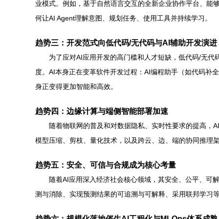
业模式。例如，基于自然语言交互的全新企业协作平台、能够
何让AI Agent理解意图、规划任务、使用工具并持续学习。
趋势三：开发范式向低代码/无代码与AI辅助开发演进
为了应对AI应用开发的高门槛和人才短缺，低代码/无代
度。AI本身正在变革软件开发过程：AI编程助手（如代码
身正变得更加智能和高效。
趋势四：边缘计算与端侧智能部署加速
随着物联网的普及和对数据隐私、实时性要求的提高，AI
模型压缩、剪枝、量化技术，以及跨云、边、端的协同推理
趋势五：安全、可信与合规成为核心考量
随着AI应用深入经济社会核心领域，其安全、公平、可解
测与消除、实现预测结果的可追溯与可解释、采用联邦学习等
趋势六：规模化落地催生AI工程化与MLOps体系成熟