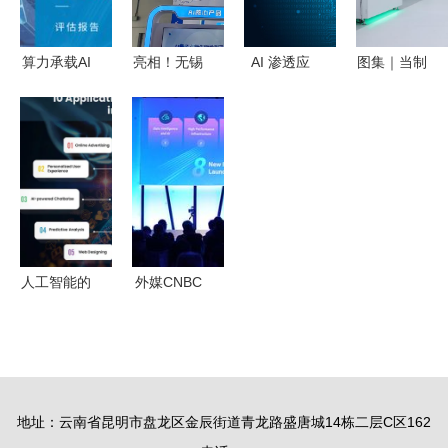
算力承载AI
亮相！无锡
AI 渗透应
图集｜当制
核心要素
高新区企业
用程序开发
造遇上服
IDC与浪潮
闪耀2025
的七种趋势
务，湾
联合发布中
世界人工智
及方法
区“两业融
国人工智能
能大会，人
合”的N种打
计算力发展
工智能应用
法 人工智
评估报告，
软件开发彰
能应用软件
人工智能应
显担当
开发
人工智能的
外媒CNBC
用软件开发
5大最新趋
阿里云在欧
迎来新趋势
势 重塑应
洲发布人工
用软件开发
智能产品，
格局
挑战亚马逊
地址：云南省昆明市盘龙区金辰街道青龙路盛唐城14栋二层C区162
与微软的人