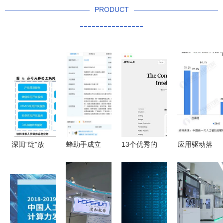
PRODUCT
----------------
深闺“绽”放
蜂助手成立
13个优秀的
应用驱动落
AI体坛的人
空基网络科
AI人工智能
地 2021年
工智能与科
技公司，加
工具软件与
中国人工智
技融合之道
码AI业务推
导航网站推
能行业市场
动智能化布
荐，助力应
发展现状分
局
用开发
析