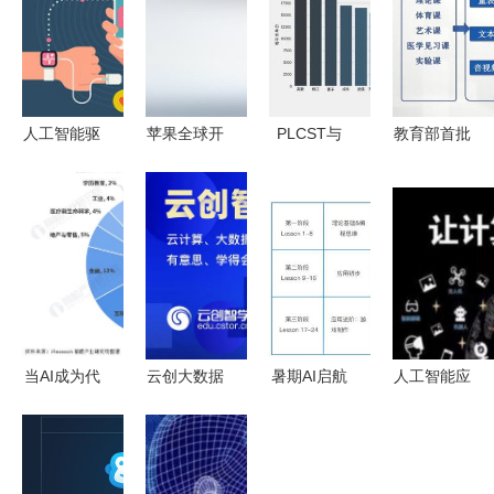
人工智能驱
苹果全球开
PLCST与
教育部首批
动下的3C
发者大会前
人工智能编
AI应用场景
产品发展趋
瞻 AI浪潮
程语言 探
典型案例解
势与软件开
下的软件生
索未来智能
析 高等教
发市场机遇
态全面智能
开发的强大
育中人工智
化升级
力量与应用
能应用软件
实践
开发的创新
实践
当AI成为代
云创大数据
暑期AI启航
人工智能应
码的“监工”
携手南京人
Python编程
用软件开发
黄仁勋的软
工智能计算
入门与实
前景广阔，
件未来与马
中心，共筑
践，24课时
挑战与机遇