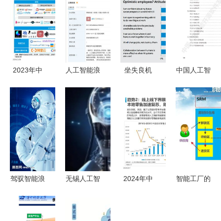
2023年中
人工智能浪
坐失良机
中国人工智
国文娱业人
潮奔涌蓉城
微软报告揭
能开源软件
工智能应用
智元机器人
示过半英国
发展白皮书
软件开发
等新锐企业
企业未应用
（2018）
创新图谱与
共筑机器人
AI的潜在危
及在AI应用
发展脉络
产业新高地
机与机遇
软件开发中
的核心解读
驾驭智能浪
无锡人工智
2024年中
智能工厂的
潮 人工智
能应用软件
国人工智能
调研、规划
能大模型风
开发 引领
行业应用发
与实施 人