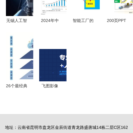
的核心解读
无锡人工智
2024年中
智能工厂的
200页PPT
能应用软件
国人工智能
调研、规划
详解 智能
开发 引领
行业应用发
与实施 人
工厂总体规
智能转型的
展趋势 聚
工智能应用
划与建设，
专业合作伙
焦软件开发
软件开发的
及人工智能
伴
新浪潮
核心路径
应用软件开
发
26个最经典
飞图影像
的工业互联
APP 人工
网人工智能
智能赋能医
案例与应用
学影像诊断
软件开发剖
新纪元
地址：云南省昆明市盘龙区金辰街道青龙路盛唐城14栋二层C区162
析