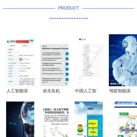
PRODUCT
----------------
人工智能浪
坐失良机
中国人工智
驾驭智能浪
潮奔涌蓉城
微软报告揭
能开源软件
潮 人工智
智元机器人
示过半英国
发展白皮书
能大模型风
等新锐企业
企业未应用
（2018）
险挑战与软
共筑机器人
AI的潜在危
及在AI应用
件应用开发
产业新高地
机与机遇
软件开发中
对策